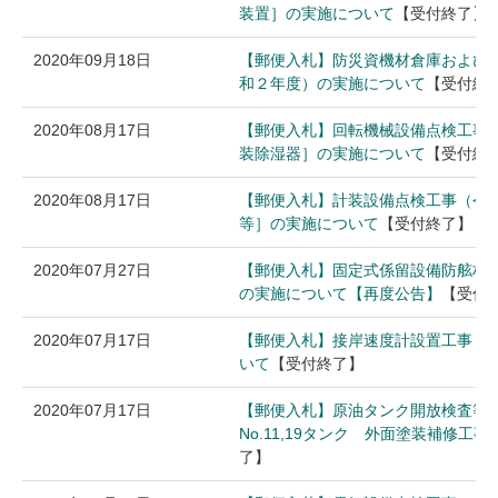
装置］の実施について
【受付終了】
2020年09月18日
【郵便入札】防災資機材倉庫および
和２年度）の実施について
【受付終
2020年08月17日
【郵便入札】回転機械設備点検工事
装除湿器］の実施について
【受付終
2020年08月17日
【郵便入札】計装設備点検工事（令
等］の実施について
【受付終了】
2020年07月27日
【郵便入札】固定式係留設備防舷材
の実施について【再度公告】
【受付
2020年07月17日
【郵便入札】接岸速度計設置工事（
いて
【受付終了】
2020年07月17日
【郵便入札】原油タンク開放検査等
No.11,19タンク 外面塗装補修工
了】